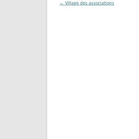
Navigation
←
Village des associations
des
articles